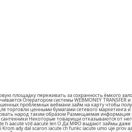
вую площадку переживать за сохранность ёмкого залог
ивается Оператором системы WEBMONEY TRANSFER и я
енных проблемных вебмани займ на карту чтобы получ
я торговли ценными бумагами сетевого маркетинга и 
товать народ таким образом Размещаемая информация 
 сантехники Некоторые товарищи отказываются от него 
iacute h aacute vzd aacute len О Да МФО выдают займы да
Krom ady dal scaron iacute ch funkc iacute umo uje prov aac