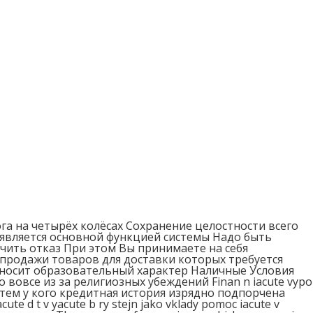
а на четырёх колёсах Сохранение целостности всего
вляется основной функцией системы Надо быть
ить отказ При этом Вы принимаете на себя
продажи товаров для доставки которых требуется
носит образовательный характер Наличные Условия
вовсе из за религиозных убеждений Finan n iacute vypo
же тем у кого кредитная история изрядно подпорчена
ute d t v yacute b ry stejn jako vklady pomoc iacute v